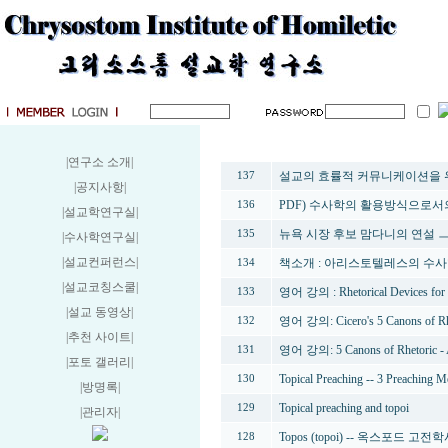
번호
|연구소 소개
|
설교의 효률적 커뮤니케이션을 
137
|공지사항
|
PDF) 수사학의 활용방식으로서의
136
|설교학연구실
|
뉴욕 시장 후보 맘다니의 연설 
135
|수사학연구실
|
|설교컨퍼런스
|
책소개 : 아리스토텔레스의 수사
134
|설교코칭스쿨
|
영어 강의 : Rhetorical Devices for 
133
|설교 동영상
|
영어 강의: Cicero's 5 Canons of Rh
132
|추천 사이트
|
영어 강의: 5 Canons of Rhetoric - 
131
|포토 갤러리
|
Topical Preaching -- 3 Preaching 
130
|방명록
|
Topical preaching and topoi
129
|관리자
|
Topos (topoi) -- 옥스포드 고전
128