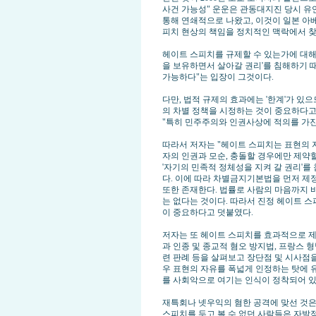
사건 가능성" 운운은 관동대지진 당시 유
통해 연쇄적으로 나왔고, 이것이 일본 아
피치 현상의 책임을 정치적인 맥락에서 찾
헤이트 스피치를 규제할 수 있는가에 대해
을 보유하면서 살아갈 권리'를 침해하기 
가능하다"는 입장이 그것이다.
다만, 법적 규제의 효과에는 '한계'가 
의 차별 정책을 시정하는 것이 중요하다고 
"특히 민주주의와 인권사상에 적의를 가진 
따라서 저자는 "헤이트 스피치는 표현의 자
자의 인권과 모순, 충돌할 경우에만 제약
'자기의 민족적 정체성을 지켜 갈 권리'
다. 이에 따라 차별금지기본법을 먼저 제
또한 존재한다. 법률로 사람의 마음까지 바
는 없다는 것이다. 따라서 진정 헤이트 
이 중요하다고 덧붙였다.
저자는 또 헤이트 스피치를 효과적으로 제
과 인종 및 종교적 혐오 방지법, 프랑스 
련 판례 등을 살펴보고 장단점 및 시사점
우 표현의 자유를 폭넓게 인정하는 탓에
를 사회악으로 여기는 인식이 정착되어 있
재특회나 넷우익의 혐한 공격에 맞선 것은
스피치를 두고 볼 수 없던 사람들은 자발