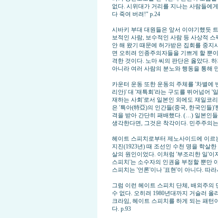
없다. 시위대가 거리를 지나는 사람들에게 
다 죽여 버려!" p.24
시바키 부대 대원들은 앞서 이야기했듯 트위
보적인 사람, 보수적인 사람 등 사상적 스
안 해 왔기 때문에 허가받은 집회를 중지
면 오히려 인종주의자들을 기쁘게 할 뿐이
격한 것이다. 노마 씨의 판단은 옳았다. 
아니라 여러 사람의 분노와 행동을 통해 만
카운터 운동 또한 운동의 주체를 '차별에 
리안)' 대 '재특회'라는 구도를 뛰어넘어 
재하는 사회'로서 일본인 외에도 재일코리
은 '특아(特亞)의 인간들(중국, 한국인들)'
격을 받아 간단히 패배했다. (…) 일본인들
생각한다면, 그것은 착각이다. 민주주의는 오
헤이트 스피치로부터 제노사이드에 이르는 
지진(1923년) 때 조선인 수천 명을 학
살의 원인이었다. 이처럼 '부조리한 일'이자
스피치'는 소수자의 인권을 부정할 뿐만 
스피치는 '언론'이나 '표현'이 아니다. 따
그럼 이런 헤이트 스피치 단체, 배외주의
수 없다. 오히려 1980년대까지 거슬러 
크라임, 헤이트 스피치를 하게 되는 패턴
다. p.93