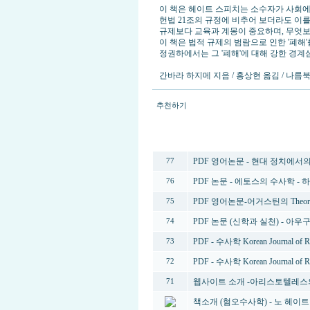
이 책은 헤이트 스피치는 소수자가 사회에
헌법 21조의 규정에 비추어 보더라도 이를
규제보다 교육과 계몽이 중요하며, 무엇보
이 책은 법적 규제의 범람으로 인한 '폐
정권하에서는 그 '폐해'에 대해 강한 경계심을
간바라 하지메 지음 / 홍상현 옮김 / 나름북스
추천하기
번호
PDF 영어논문 - 현대 정치에서의 수사학
77
PDF 논문 - 에토스의 수사학 -
76
PDF 영어논문-어거스틴의 Theory o
75
PDF 논문 (신학과 실천) - 
74
PDF - 수사학 Korean Journal of R
73
PDF - 수사학 Korean Journal of R
72
웹사이트 소개 -아리스토텔레스의
71
책소개 (혐오수사학) - 노 헤이트 스피