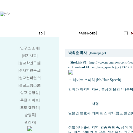
책소개 (혐오수사학) - 노 헤이트 스피치 (No 
|연구소 소개
|
박희춘 목사
(Homepage)
|공지사항
|
|설교학연구실
|
-
SiteLink #1
:
http://www.nocutnews.co.kr/n
-
Download #1
:
no_hate_speech.jpg (132.2 K
|수사학연구실
|
|설교컨퍼런스
|
노 헤이트 스피치 (No Hate Speech)
|설교코칭스쿨
|
간바라 하지메 지음 / 홍상현 옮김 / 나름북스
|설교 동영상
|
|추천 사이트
|
------------------- 서평 ----------------------------
|포토 갤러리
|
일본인 변호사, 헤이트 스피치(혐오 발언)
|방명록
|
|관리자
|
성별이나 출신 지역, 인종과 민족, 성적 
다. 여성, 장애인, 빈곤층, 성소수자, 외