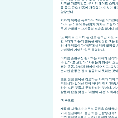
시위를 가로막았고, 우익의 헤이트 스피치
를 들고 증오 선동에 저항했다. 이것이 헤
앞장섰다.
저자의 이력은 독특하다. 2004년 이라
다. 비난 여론이 확산되자 저자는 피랍자 
무에 반발하는 교사들의 소송을 맡거나 헤
'노 헤이트 스피치' 는 진보 논객인 가토 
간바라가 '카운터 활동을 뒷받침할 책을 
히 넷우익들이 '아마존'에서 책의 별점을
마케팅에 기여한 일은 유명하다.
이처럼 종횡무진 활약하는 저자가 생각하는 
수 없다"고 보았다. "사람들의 양심에 
되는 운동. 양심과 양심이 이어지고, 그것
는다면 운동은 결코 성공하지 못하는 것이다.
또한 점점 침묵을 강요하는 사회가 되어 
위해서'만 일어선 것이 아니며 단지 '인종
하는 모든 것들과 투쟁하려는 것이다. 여기
람들이 손을 맞잡고 '더불어 사는' 사회라
책 속으로
재특회 시위대가 오쿠보 공원을 출발했다.
거리 선전차에서 틀곤 하는 군함행진곡처
리의 횡단보도를 건너면서 완전히 모습을 