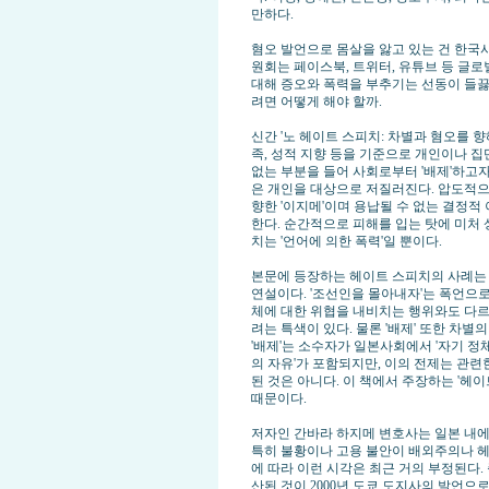
만하다.
혐오 발언으로 몸살을 앓고 있는 건 한국사
원회는 페이스북, 트위터, 유튜브 등 글로
대해 증오와 폭력을 부추기는 선동이 들끓
려면 어떻게 해야 할까.
신간 '노 헤이트 스피치: 차별과 혐오를 향
족, 성적 지향 등을 기준으로 개인이나 집
없는 부분을 들어 사회로부터 '배제'하고자
은 개인을 대상으로 저질러진다. 압도적으
향한 '이지메'이며 용납될 수 없는 결정적
한다. 순간적으로 피해를 입는 탓에 미처
치는 '언어에 의한 폭력'일 뿐이다.
본문에 등장하는 헤이트 스피치의 사례는 
연설이다. '조선인을 몰아내자'는 폭언으로
체에 대한 위협을 내비치는 행위와도 다
려는 특색이 있다. 물론 '배제' 또한 차
'배제'는 소수자가 일본사회에서 '자기 
의 자유'가 포함되지만, 이의 전제는 관
된 것은 아니다. 이 책에서 주장하는 '헤
때문이다.
저자인 간바라 하지메 변호사는 일본 내에서
특히 불황이나 고용 불안이 배외주의나 헤
에 따라 이런 시각은 최근 거의 부정된다.
산된 것이 2000년 도쿄 도지사의 발언으